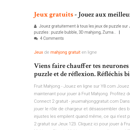
Jeux
gratuits
- Jouez aux meille
Jouez gratuitement à tous les jeux de puzzle sur 
puzzles : puzzle bubble, 3D mahjong, Zuma…
4 Comments
Jeux
de
mahjong
gratuit
en ligne
Viens faire chauffer tes neurones
puzzle et de réflexion. Réfléchis b
Fruit Mahjong - Jouez en ligne sur Y8.com Jouez à
maintenant pour jouer à Fruit Mahjong. Profitez de
Connect 2 gratuit - jeuxmahjonggratuit.com Dans 
jouer le rôle de chargeur et désassembler des boî
injustes les empilent quand même, ce qui n'est p
2 gratuit sur Jeux 123. Cliquez ici pour jouer à F