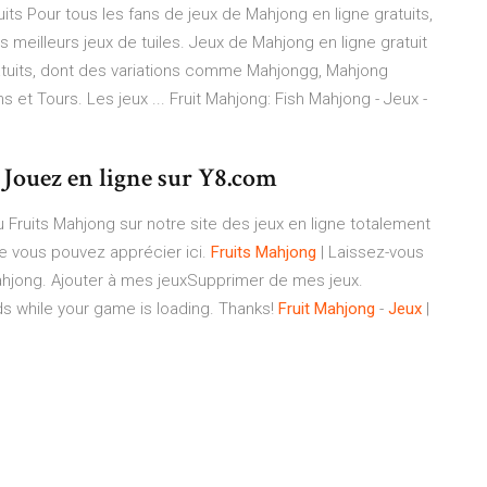
ts Pour tous les fans de jeux de Mahjong en ligne gratuits,
meilleurs jeux de tuiles. Jeux de Mahjong en ligne gratuit
atuits, dont des variations comme Mahjongg, Mahjong
et Tours. Les jeux ... Fruit Mahjong: Fish Mahjong - Jeux -
 Jouez en ligne sur Y8.com
 Fruits Mahjong sur notre site des jeux en ligne totalement
ue vous pouvez apprécier ici.
Fruits
Mahjong
| Laissez-vous
 Mahjong. Ajouter à mes jeuxSupprimer de mes jeux.
s while your game is loading. Thanks!
Fruit
Mahjong
-
Jeux
|