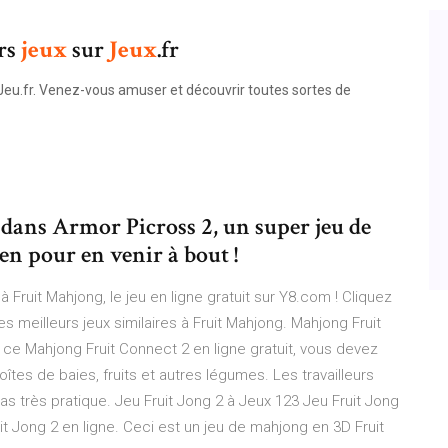
urs
jeux
sur
Jeux
.fr
Jeu.fr. Venez-vous amuser et découvrir toutes sortes de
 dans Armor Picross 2, un super jeu de
ien pour en venir à bout !
 Fruit Mahjong, le jeu en ligne gratuit sur Y8.com ! Cliquez
s meilleurs jeux similaires à Fruit Mahjong. Mahjong Fruit
ce Mahjong Fruit Connect 2 en ligne gratuit, vous devez
tes de baies, fruits et autres légumes. Les travailleurs
as très pratique. Jeu Fruit Jong 2 à Jeux 123 Jeu Fruit Jong
ruit Jong 2 en ligne. Ceci est un jeu de mahjong en 3D Fruit