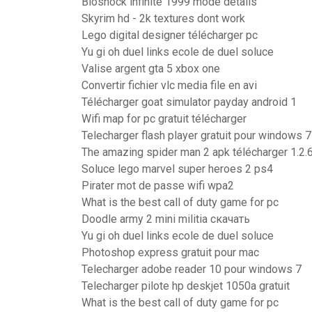
Bioshock infinite 1999 mode details
Skyrim hd - 2k textures dont work
Lego digital designer télécharger pc
Yu gi oh duel links ecole de duel soluce
Valise argent gta 5 xbox one
Convertir fichier vlc media file en avi
Télécharger goat simulator payday android 1
Wifi map for pc gratuit télécharger
Telecharger flash player gratuit pour windows 7
The amazing spider man 2 apk télécharger 1.2.
Soluce lego marvel super heroes 2 ps4
Pirater mot de passe wifi wpa2
What is the best call of duty game for pc
Doodle army 2 mini militia скачать
Yu gi oh duel links ecole de duel soluce
Photoshop express gratuit pour mac
Telecharger adobe reader 10 pour windows 7
Telecharger pilote hp deskjet 1050a gratuit
What is the best call of duty game for pc