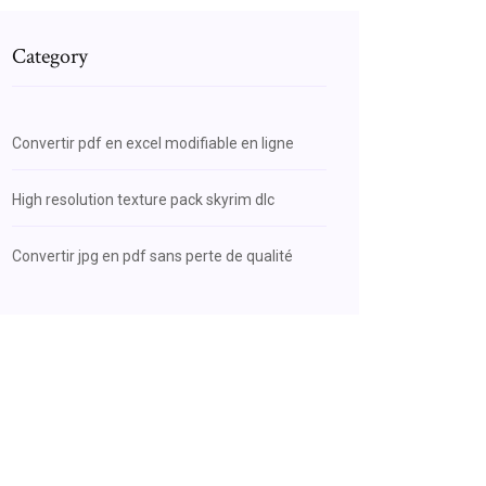
Category
Convertir pdf en excel modifiable en ligne
High resolution texture pack skyrim dlc
Convertir jpg en pdf sans perte de qualité