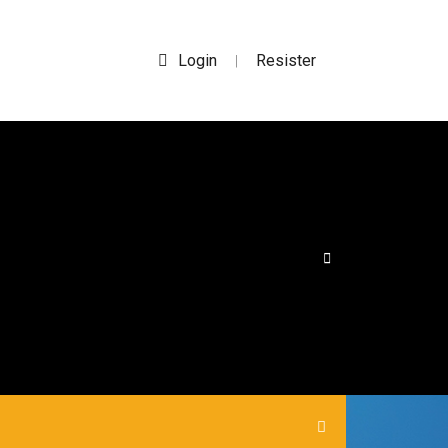
Login
Resister
|