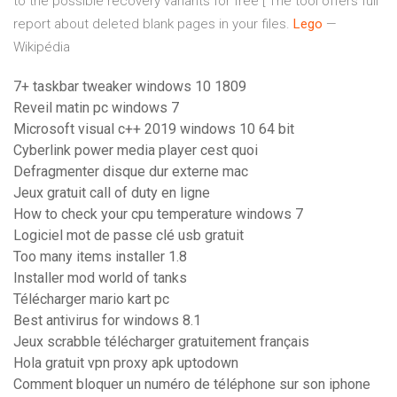
to the possible recovery variants for free [ The tool offers full
report about deleted blank pages in your files.
Lego
—
Wikipédia
7+ taskbar tweaker windows 10 1809
Reveil matin pc windows 7
Microsoft visual c++ 2019 windows 10 64 bit
Cyberlink power media player cest quoi
Defragmenter disque dur externe mac
Jeux gratuit call of duty en ligne
How to check your cpu temperature windows 7
Logiciel mot de passe clé usb gratuit
Too many items installer 1.8
Installer mod world of tanks
Télécharger mario kart pc
Best antivirus for windows 8.1
Jeux scrabble télécharger gratuitement français
Hola gratuit vpn proxy apk uptodown
Comment bloquer un numéro de téléphone sur son iphone