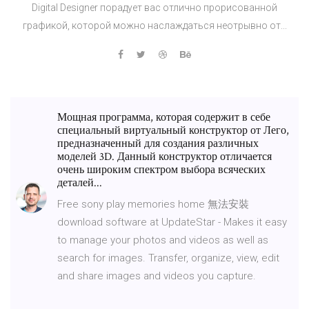
Digital Designer порадует вас отлично прорисованной
графикой, которой можно наслаждаться неотрывно от...
Мощная программа, которая содержит в себе
специальный виртуальный конструктор от Лего,
предназначенный для создания различных
моделей 3D. Данный конструктор отличается
очень широким спектром выбора всяческих
деталей...
Free sony play memories home 無法安裝
download software at UpdateStar - Makes it easy
to manage your photos and videos as well as
search for images. Transfer, organize, view, edit
and share images and videos you capture.