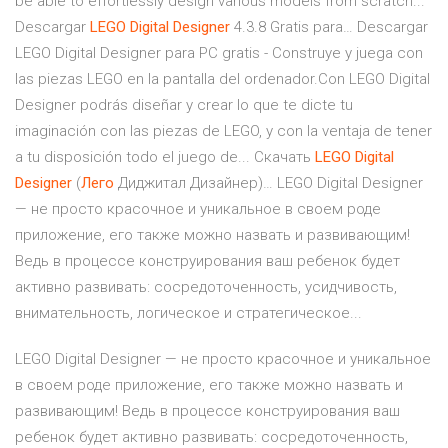
be able to effortlessly design various models from scratch...
Descargar
LEGO
Digital
Designer
4.3.8 Gratis para… Descargar
LEGO Digital Designer para PC gratis - Construye y juega con
las piezas LEGO en la pantalla del ordenador.Con LEGO Digital
Designer podrás diseñar y crear lo que te dicte tu
imaginación con las piezas de LEGO, y con la ventaja de tener
a tu disposición todo el juego de... Скачать
LEGO
Digital
Designer
(
Лего
Диджитал Дизайнер)… LEGO Digital Designer
— не просто красочное и уникальное в своем роде
приложение, его также можно назвать и развивающим!
Ведь в процессе конструирования ваш ребенок будет
активно развивать: сосредоточенность, усидчивость,
внимательность, логическое и стратегическое...
LEGO Digital Designer — не просто красочное и уникальное
в своем роде приложение, его также можно назвать и
развивающим! Ведь в процессе конструирования ваш
ребенок будет активно развивать: сосредоточенность,