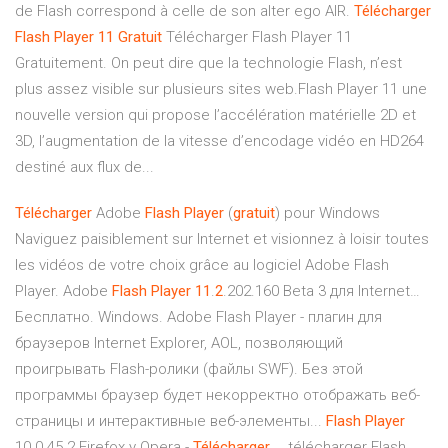
de Flash correspond à celle de son alter ego AIR.
Télécharger
Flash
Player
11
Gratuit
Télécharger Flash Player 11
Gratuitement. On peut dire que la technologie Flash, n’est
plus assez visible sur plusieurs sites web.Flash Player 11 une
nouvelle version qui propose l’accélération matérielle 2D et
3D, l’augmentation de la vitesse d’encodage vidéo en HD264
destiné aux flux de...
Télécharger
Adobe
Flash
Player
(
gratuit
) pour Windows
Naviguez paisiblement sur Internet et visionnez à loisir toutes
les vidéos de votre choix grâce au logiciel Adobe Flash
Player. Adobe
Flash
Player
11
.
2
.202.160 Beta 3 для Internet…
Бесплатно. Windows. Adobe Flash Player - плагин для
браузеров Internet Explorer, AOL, позволяющий
проигрывать Flash-ролики (файлы SWF). Без этой
программы браузер будет некорректно отображать веб-
страницы и интерактивные веб-элементы...
Flash
Player
10.0.45.2 Firefox y Opera -
Télécharger
… télécharger Flash